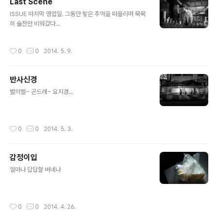
Last Scene
글 내용
ISSUE 마지막 영업일. 그동안 쌓은 추억을 떠올리며 묵묵
히 술잔만 비워갔다...
작성시간
0
0
2014. 5. 9.
반사신경
글 내용
별의별~ 곤드레~ 요지경...
작성시간
0
0
2014. 5. 3.
감정이입
글 내용
얼마나 답답할 버네나
작성시간
0
0
2014. 4. 26.