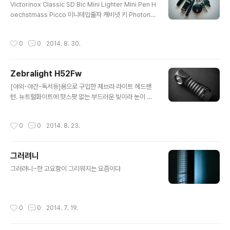
Victorinox Classic SD Bic Mini Lighter Mini Pen H
oechstmass Picco 미니테입줄자 캐비넷 키 Photon
Micro-Light
작성시간
0
0
2014. 8. 30.
Zebralight H52Fw
글 내용
[야외-야간-독서등]용으로 구입한 제브라 라이트 헤드랜
턴. 뉴트럴화이트에 핫스팟 없는 부드러운 빛이라 눈이 편
하다. 대만족 :) Zebralight H52Fw AA Floody Headl
amp Neutral White •LED: Cree XM-L2 Neutral W
작성시간
0
0
2014. 8. 23.
hite (Nominal CCT 4400K) •Light Output (runtim
es) ◦H1-266Lm (0.9hrs) / H2-163Lm (1.7hrs) / 10
2Lm (3hrs) ◦M1-47Lm (7.5hrs) / M2-23Lm (12hr
그러려니
s) / 11Lm (27hrs) ◦L1-2.6Lm (4days) / L2-0.32L
글 내용
m (3weeks) / 0.06Lm (2months) / 0.01Lm (3mon
그러려니~한 고요함이 그리워지는 요즘이다
ths) •Battery: One 1.5V..
작성시간
0
0
2014. 7. 19.