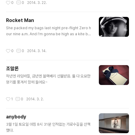
작성시간
0
0
2014. 3. 22.
Rocket Man
글 내용
She packed my bags last night pre-flight Zero h
our nine a.m. And I'm gonna be high as a kite by
then I miss the earth so much I miss my wife Its l
onely out in space On such a timeless flight And
작성시간
0
0
2014. 3. 14.
I think its gonna be a long long timeTill touch do
wn brings me round again to find I'm not the ma
n they think I am at home Oh no no no I'm a rock
조말론
et man Rocket man burning out his fuse up here
글 내용
alone Mars ..
작년엔 라임바질, 금년엔 블랙베리 선물받음. 둘 다 오묘한
향기를 풍겨서 맘에 들어요~
작성시간
1
0
2014. 3. 2.
anybody
글 내용
3월 1일 토요일 아침 8시 31분 인적없는 가로수길을 산책
했다.