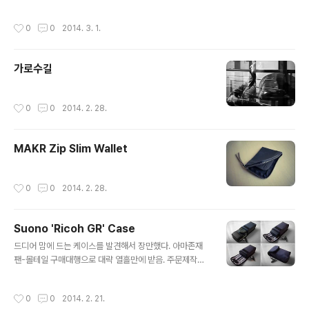
작성시간
0
0
2014. 3. 1.
가로수길
작성시간
0
0
2014. 2. 28.
MAKR Zip Slim Wallet
작성시간
0
0
2014. 2. 28.
Suono 'Ricoh GR' Case
글 내용
드디어 맘에 드는 케이스를 발견해서 장만했다. 아마존재
팬-몰테일 구매대행으로 대략 열흘만에 받음. 주문제작이
라 시간이 걸린 듯. GR 전용 케이스라 방출시엔 같이 딸려
갈 운명? :P Suono (JP) / Amazon JP
작성시간
0
0
2014. 2. 21.