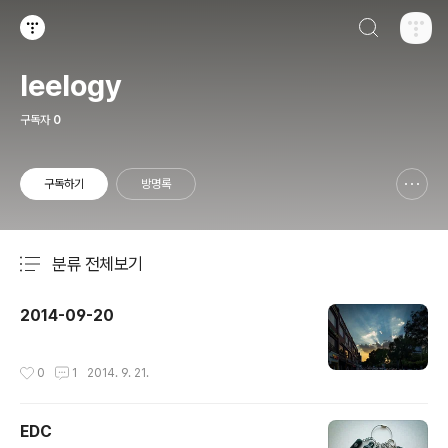
검색하기
티스토리
leelogy
구독자
0
구독하기
방명록
신고하기 레이어
열기
분류 전체보기
주요 글 목록
2014-09-20
작성시간
0
1
2014. 9. 21.
EDC
글 내용