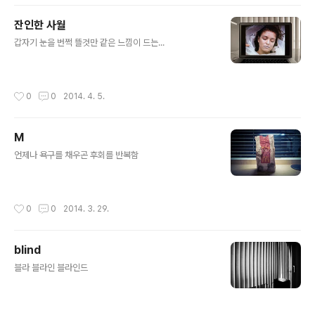
잔인한 사월
글 내용
갑자기 눈을 번쩍 뜰것만 같은 느낌이 드는...
작성시간
0
0
2014. 4. 5.
M
글 내용
언제나 욕구를 채우곤 후회를 반복함
작성시간
0
0
2014. 3. 29.
blind
글 내용
블라 블라인 블라인드