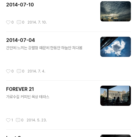
2014-07-10
작성시간
0
0
2014. 7. 10.
2014-07-04
글 내용
간만에 느끼는 강렬함 때문에 한동안 하늘만 쳐다봄
작성시간
0
0
2014. 7. 4.
FOREVER 21
글 내용
가로수길 커피빈 옥상 테라스
작성시간
1
0
2014. 5. 23.