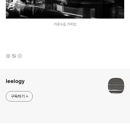
가로수길 커피빈
(새창열림)
로그 정보
leelogy
구독하기