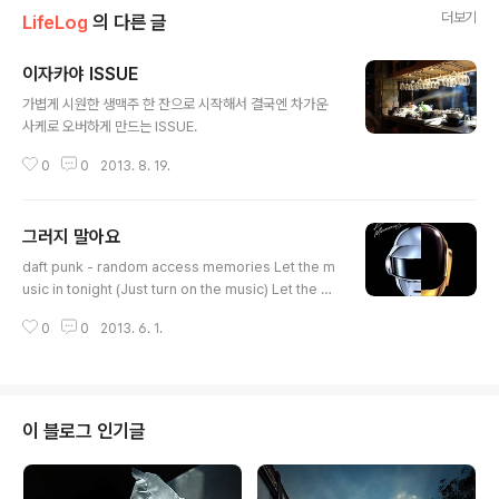
더보기
LifeLog
의 다른 글
이자카야 ISSUE
글 내용
가볍게 시원한 생맥주 한 잔으로 시작해서 결국엔 차가운
사케로 오버하게 만드는 ISSUE.
0
0
2013. 8. 19.
그러지 말아요
글 내용
daft punk - random access memories Let the m
usic in tonight (Just turn on the music) Let the m
usic of your life (give life back to music) 그러지 말
0
0
2013. 6. 1.
아요 잊으면 안돼요 잃지는 마세요
이 블로그 인기글