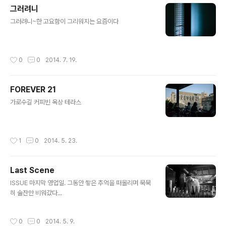
그러려니
글 내용
그러려니~한 고요함이 그리워지는 요즘이다
작성시간
0
0
2014. 7. 19.
FOREVER 21
글 내용
가로수길 커피빈 옥상 테라스
작성시간
1
0
2014. 5. 23.
Last Scene
글 내용
ISSUE 마지막 영업일. 그동안 쌓은 추억을 떠올리며 묵묵
히 술잔만 비워갔다...
작성시간
0
0
2014. 5. 9.