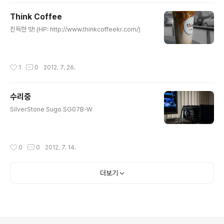
Think Coffee
글 내용
진득한 맛! (HP: http://www.thinkcoffeekr.com/)
작성시간
1
0
2012. 7. 26.
수리중
글 내용
SilverStone Sugo SG07B-W
작성시간
0
0
2012. 7. 14.
더보기