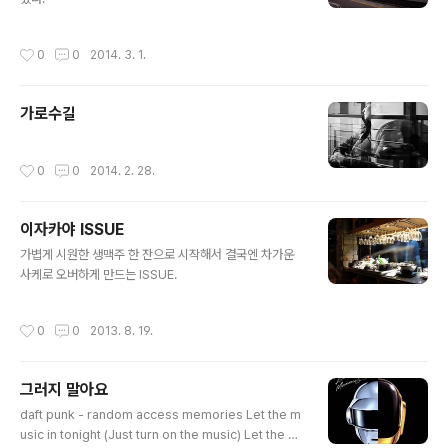
작성시간
0
0
2014. 3. 1.
가로수길
작성시간
0
0
2014. 2. 28.
이자카야 ISSUE
글 내용
가볍게 시원한 생맥주 한 잔으로 시작해서 결국엔 차가운
사케로 오버하게 만드는 ISSUE.
작성시간
0
0
2013. 8. 19.
그러지 말아요
글 내용
daft punk - random access memories Let the m
usic in tonight (Just turn on the music) Let the m