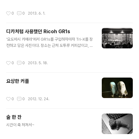
usic of your life (give life back to music) 그러지 말
아요 잊으면 안돼요 잃지는 마세요
작성시간
0
0
2013. 6. 1.
디카처럼 사용했던 Ricoh GR1s
글 내용
'요도바시 카메라'에서 GR1s를 구입하자마자 Tri-X를 장
전하고 담은 사진이다. 장소는 근처 도투루 커피샵이고, 에
스프렛소 더블을 홀짝거리며 메뉴얼을 들여다봤던 기억이
난다.
작성시간
0
0
2013. 5. 18.
요상한 커플
작성시간
0
0
2012. 12. 24.
술 한 잔
글 내용
시간이 축 처져서~