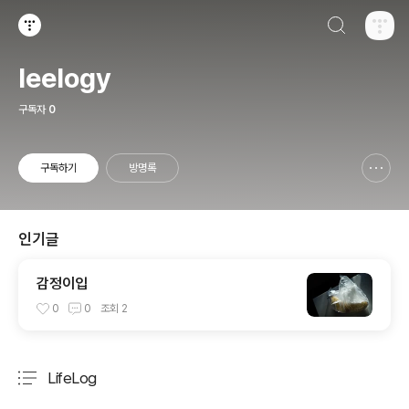
검색하기
티스토리
leelogy
구독자
0
구독하기
방명록
신고하기 레이어
열기
인기글
감정이입
0
0
조회
2
LifeLog
분류 전체보기
주요 글 목록