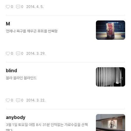
작성시간
0
0
2014. 4. 5.
M
글 내용
언제나 욕구를 채우곤 후회를 반복함
작성시간
0
0
2014. 3. 29.
blind
글 내용
블라 블라인 블라인드
작성시간
0
0
2014. 3. 22.
anybody
글 내용
3월 1일 토요일 아침 8시 31분 인적없는 가로수길을 산책
했다.