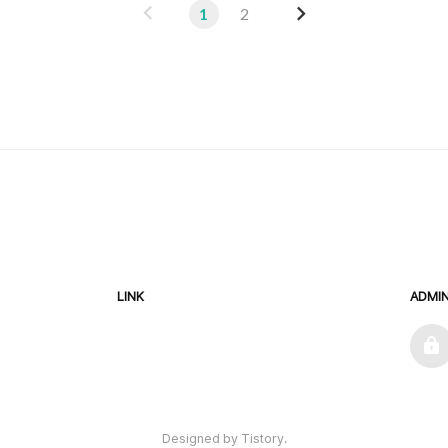
이
다
1
2
전
음
LINK
ADMI
admin
Designed by Tistory.