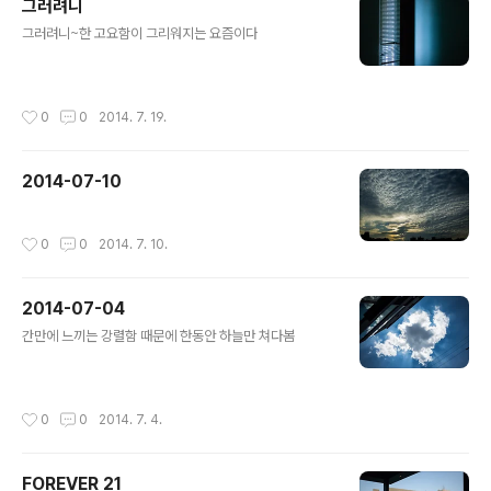
그러려니
s) / 11Lm (27hrs) ◦L1-2.6Lm (4days) / L2-0.32L
글 내용
m (3weeks) / 0.06Lm (2months) / 0.01Lm (3mon
그러려니~한 고요함이 그리워지는 요즘이다
ths) •Battery: One 1.5V..
작성시간
0
0
2014. 7. 19.
2014-07-10
작성시간
0
0
2014. 7. 10.
2014-07-04
글 내용
간만에 느끼는 강렬함 때문에 한동안 하늘만 쳐다봄
작성시간
0
0
2014. 7. 4.
FOREVER 21