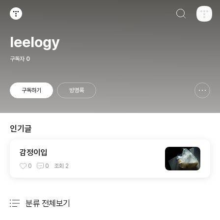
검색하기
티스토리
leelogy
구독자
0
구독하기
방명록
신고하기 레이어
열기
인기글
감정이입
0
0
조회
2
분류 전체보기
주요 글 목록