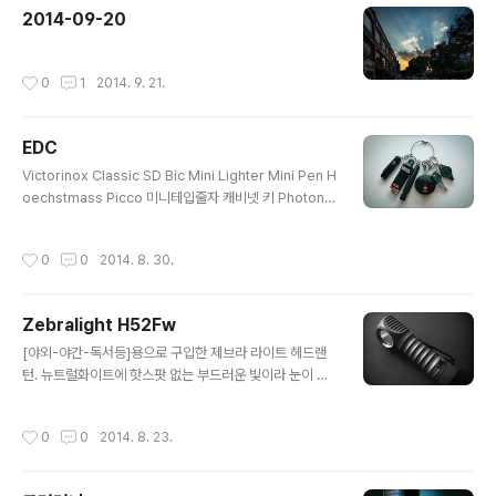
2014-09-20
작성시간
0
1
2014. 9. 21.
EDC
글 내용
Victorinox Classic SD Bic Mini Lighter Mini Pen H
oechstmass Picco 미니테입줄자 캐비넷 키 Photon
Micro-Light
작성시간
0
0
2014. 8. 30.
Zebralight H52Fw
글 내용
[야외-야간-독서등]용으로 구입한 제브라 라이트 헤드랜
턴. 뉴트럴화이트에 핫스팟 없는 부드러운 빛이라 눈이 편
하다. 대만족 :) Zebralight H52Fw AA Floody Headl
amp Neutral White •LED: Cree XM-L2 Neutral W
작성시간
0
0
2014. 8. 23.
hite (Nominal CCT 4400K) •Light Output (runtim
es) ◦H1-266Lm (0.9hrs) / H2-163Lm (1.7hrs) / 10
2Lm (3hrs) ◦M1-47Lm (7.5hrs) / M2-23Lm (12hr