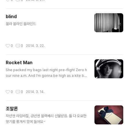
blind
글 내용
블라 블라인 블라인드
작성시간
0
0
2014. 3. 22.
Rocket Man
글 내용
She packed my bags last night pre-flight Zero h
our nine a.m. And I'm gonna be high as a kite by
then I miss the earth so much I miss my wife Its l
onely out in space On such a timeless flight And
작성시간
0
0
2014. 3. 14.
I think its gonna be a long long timeTill touch do
wn brings me round again to find I'm not the ma
n they think I am at home Oh no no no I'm a rock
조말론
et man Rocket man burning out his fuse up here
글 내용
alone Mars ..
작년엔 라임바질, 금년엔 블랙베리 선물받음. 둘 다 오묘한
향기를 풍겨서 맘에 들어요~