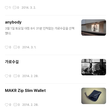
작성시간
1
0
2014. 3. 2.
anybody
글 내용
3월 1일 토요일 아침 8시 31분 인적없는 가로수길을 산책
했다.
작성시간
0
0
2014. 3. 1.
가로수길
작성시간
0
0
2014. 2. 28.
MAKR Zip Slim Wallet
작성시간
0
0
2014. 2. 28.