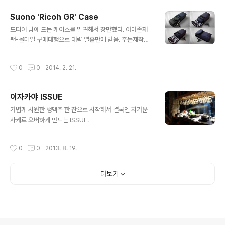
Suono 'Ricoh GR' Case
글 내용
드디어 맘에 드는 케이스를 발견해서 장만했다. 아마존재
팬-몰테일 구매대행으로 대략 열흘만에 받음. 주문제작이
라 시간이 걸린 듯. GR 전용 케이스라 방출시엔 같이 딸려
갈 운명? :P Suono (JP) / Amazon JP
작성시간
0
0
2014. 2. 21.
이자카야 ISSUE
글 내용
가볍게 시원한 생맥주 한 잔으로 시작해서 결국엔 차가운
사케로 오버하게 만드는 ISSUE.
작성시간
0
0
2013. 8. 19.
더보기