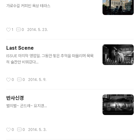
글 내용
가로수길 커피빈 옥상 테라스
작성시간
1
0
2014. 5. 23.
Last Scene
글 내용
ISSUE 마지막 영업일. 그동안 쌓은 추억을 떠올리며 묵묵
히 술잔만 비워갔다...
작성시간
0
0
2014. 5. 9.
반사신경
글 내용
별의별~ 곤드레~ 요지경...
작성시간
0
0
2014. 5. 3.