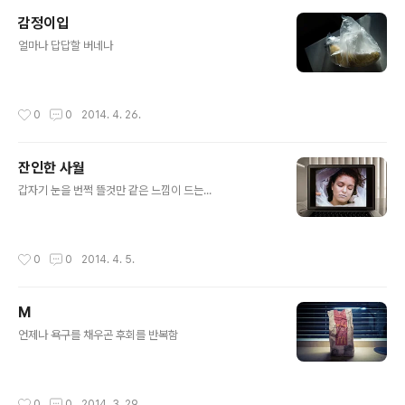
감정이입
글 내용
얼마나 답답할 버네나
작성시간
0
0
2014. 4. 26.
잔인한 사월
글 내용
갑자기 눈을 번쩍 뜰것만 같은 느낌이 드는...
작성시간
0
0
2014. 4. 5.
M
글 내용
언제나 욕구를 채우곤 후회를 반복함
작성시간
0
0
2014. 3. 29.