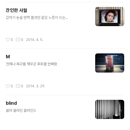
잔인한 사월
글 내용
갑자기 눈을 번쩍 뜰것만 같은 느낌이 드는...
작성시간
0
0
2014. 4. 5.
M
글 내용
언제나 욕구를 채우곤 후회를 반복함
작성시간
0
0
2014. 3. 29.
blind
글 내용
블라 블라인 블라인드