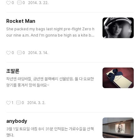
작성시간
0
0
2014. 3. 22.
Rocket Man
글 내용
She packed my bags last night pre-flight Zero h
our nine a.m. And I'm gonna be high as a kite by
then I miss the earth so much I miss my wife Its l
onely out in space On such a timeless flight And
작성시간
0
0
2014. 3. 14.
I think its gonna be a long long timeTill touch do
wn brings me round again to find I'm not the ma
n they think I am at home Oh no no no I'm a rock
조말론
et man Rocket man burning out his fuse up here
글 내용
alone Mars ..
작년엔 라임바질, 금년엔 블랙베리 선물받음. 둘 다 오묘한
향기를 풍겨서 맘에 들어요~
작성시간
1
0
2014. 3. 2.
anybody
글 내용
3월 1일 토요일 아침 8시 31분 인적없는 가로수길을 산책
했다.