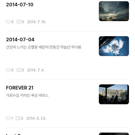
2014-07-10
작성시간
0
0
2014. 7. 10.
2014-07-04
글 내용
간만에 느끼는 강렬함 때문에 한동안 하늘만 쳐다봄
작성시간
0
0
2014. 7. 4.
FOREVER 21
글 내용
가로수길 커피빈 옥상 테라스
작성시간
1
0
2014. 5. 23.