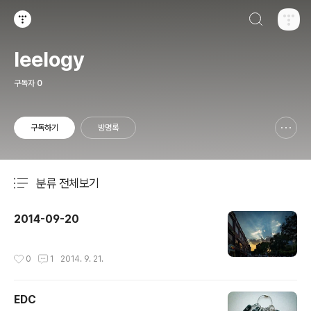
검색하기
티스토리
leelogy
구독자
0
구독하기
방명록
신고하기 레이어
열기
분류 전체보기
주요 글 목록
2014-09-20
작성시간
0
1
2014. 9. 21.
EDC
글 내용