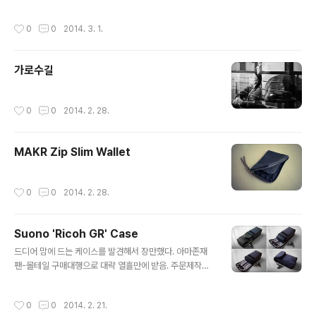
작성시간
0
0
2014. 3. 1.
가로수길
작성시간
0
0
2014. 2. 28.
MAKR Zip Slim Wallet
작성시간
0
0
2014. 2. 28.
Suono 'Ricoh GR' Case
글 내용
드디어 맘에 드는 케이스를 발견해서 장만했다. 아마존재
팬-몰테일 구매대행으로 대략 열흘만에 받음. 주문제작이
라 시간이 걸린 듯. GR 전용 케이스라 방출시엔 같이 딸려
갈 운명? :P Suono (JP) / Amazon JP
작성시간
0
0
2014. 2. 21.