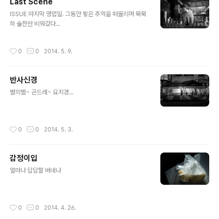
Last Scene
글 내용
ISSUE 마지막 영업일. 그동안 쌓은 추억을 떠올리며 묵묵
히 술잔만 비워갔다...
작성시간
0
0
2014. 5. 9.
반사신경
글 내용
별의별~ 곤드레~ 요지경...
작성시간
0
0
2014. 5. 3.
감정이입
글 내용
얼마나 답답할 버네나
작성시간
0
0
2014. 4. 26.