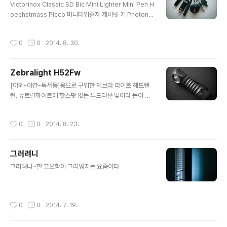
Victorinox Classic SD Bic Mini Lighter Mini Pen H
oechstmass Picco 미니테입줄자 캐비넷 키 Photon
Micro-Light
작성시간
0
0
2014. 8. 30.
Zebralight H52Fw
글 내용
[야외-야간-독서등]용으로 구입한 제브라 라이트 헤드랜
턴. 뉴트럴화이트에 핫스팟 없는 부드러운 빛이라 눈이 편
하다. 대만족 :) Zebralight H52Fw AA Floody Headl
amp Neutral White •LED: Cree XM-L2 Neutral W
작성시간
0
0
2014. 8. 23.
hite (Nominal CCT 4400K) •Light Output (runtim
es) ◦H1-266Lm (0.9hrs) / H2-163Lm (1.7hrs) / 10
2Lm (3hrs) ◦M1-47Lm (7.5hrs) / M2-23Lm (12hr
그러려니
s) / 11Lm (27hrs) ◦L1-2.6Lm (4days) / L2-0.32L
글 내용
m (3weeks) / 0.06Lm (2months) / 0.01Lm (3mon
그러려니~한 고요함이 그리워지는 요즘이다
ths) •Battery: One 1.5V..
작성시간
0
0
2014. 7. 19.