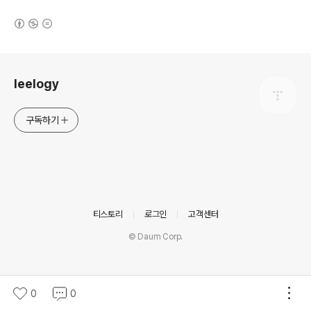
(새창열림)
로그 정보
leelogy
구독하기
의안내
티스토리
로그인
고객센터
© Daum Corp.
0
0