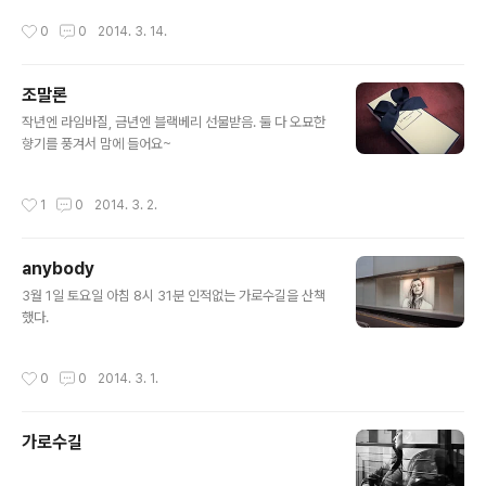
onely out in space On such a timeless flight And
작성시간
0
0
2014. 3. 14.
I think its gonna be a long long timeTill touch do
wn brings me round again to find I'm not the ma
n they think I am at home Oh no no no I'm a rock
조말론
et man Rocket man burning out his fuse up here
글 내용
alone Mars ..
작년엔 라임바질, 금년엔 블랙베리 선물받음. 둘 다 오묘한
향기를 풍겨서 맘에 들어요~
작성시간
1
0
2014. 3. 2.
anybody
글 내용
3월 1일 토요일 아침 8시 31분 인적없는 가로수길을 산책
했다.
작성시간
0
0
2014. 3. 1.
가로수길