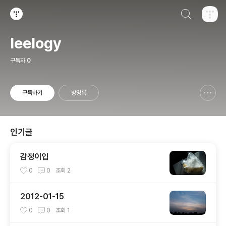
검색하기
티스토리
leelogy
구독자
0
구독하기
방명록
신고하기 레이어
열기
인기글
감정이입
0
0
조회
2
2012-01-15
0
0
조회
1