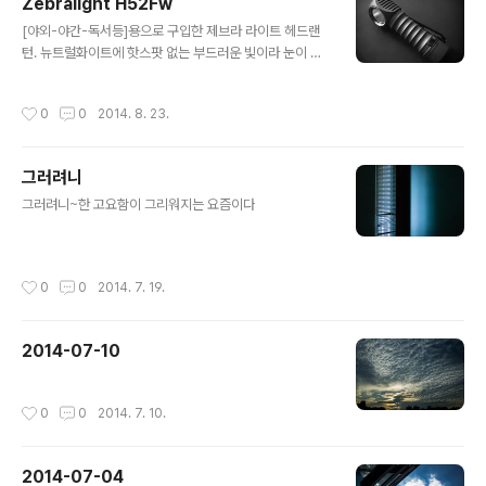
Zebralight H52Fw
글 내용
[야외-야간-독서등]용으로 구입한 제브라 라이트 헤드랜
턴. 뉴트럴화이트에 핫스팟 없는 부드러운 빛이라 눈이 편
하다. 대만족 :) Zebralight H52Fw AA Floody Headl
amp Neutral White •LED: Cree XM-L2 Neutral W
작성시간
0
0
2014. 8. 23.
hite (Nominal CCT 4400K) •Light Output (runtim
es) ◦H1-266Lm (0.9hrs) / H2-163Lm (1.7hrs) / 10
2Lm (3hrs) ◦M1-47Lm (7.5hrs) / M2-23Lm (12hr
그러려니
s) / 11Lm (27hrs) ◦L1-2.6Lm (4days) / L2-0.32L
글 내용
m (3weeks) / 0.06Lm (2months) / 0.01Lm (3mon
그러려니~한 고요함이 그리워지는 요즘이다
ths) •Battery: One 1.5V..
작성시간
0
0
2014. 7. 19.
2014-07-10
작성시간
0
0
2014. 7. 10.
2014-07-04