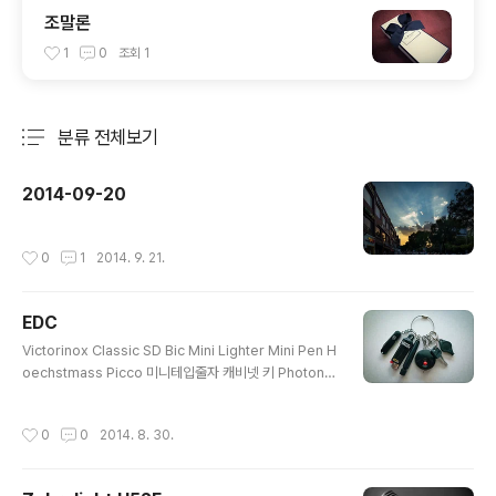
조말론
1
0
조회
1
분류 전체보기
주요 글 목록
2014-09-20
작성시간
0
1
2014. 9. 21.
EDC
글 내용
Victorinox Classic SD Bic Mini Lighter Mini Pen H
oechstmass Picco 미니테입줄자 캐비넷 키 Photon
Micro-Light
작성시간
0
0
2014. 8. 30.