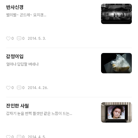
반사신경
글 내용
별의별~ 곤드레~ 요지경...
작성시간
0
0
2014. 5. 3.
감정이입
글 내용
얼마나 답답할 버네나
작성시간
0
0
2014. 4. 26.
잔인한 사월
글 내용
갑자기 눈을 번쩍 뜰것만 같은 느낌이 드는...
작성시간
0
0
2014. 4. 5.