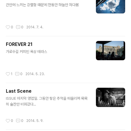
글 내용
간만에 느끼는 강렬함 때문에 한동안 하늘만 쳐다봄
작성시간
0
0
2014. 7. 4.
FOREVER 21
글 내용
가로수길 커피빈 옥상 테라스
작성시간
1
0
2014. 5. 23.
Last Scene
글 내용
ISSUE 마지막 영업일. 그동안 쌓은 추억을 떠올리며 묵묵
히 술잔만 비워갔다...
작성시간
0
0
2014. 5. 9.