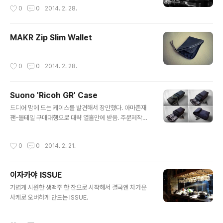
작성시간
0
0
2014. 2. 28.
MAKR Zip Slim Wallet
작성시간
0
0
2014. 2. 28.
Suono 'Ricoh GR' Case
글 내용
드디어 맘에 드는 케이스를 발견해서 장만했다. 아마존재
팬-몰테일 구매대행으로 대략 열흘만에 받음. 주문제작이
라 시간이 걸린 듯. GR 전용 케이스라 방출시엔 같이 딸려
갈 운명? :P Suono (JP) / Amazon JP
작성시간
0
0
2014. 2. 21.
이자카야 ISSUE
글 내용
가볍게 시원한 생맥주 한 잔으로 시작해서 결국엔 차가운
사케로 오버하게 만드는 ISSUE.
작성시간