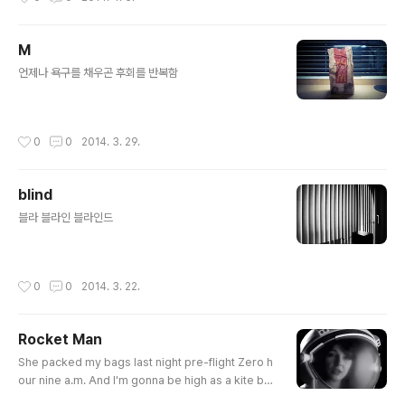
M
글 내용
언제나 욕구를 채우곤 후회를 반복함
작성시간
0
0
2014. 3. 29.
blind
글 내용
블라 블라인 블라인드
작성시간
0
0
2014. 3. 22.
Rocket Man
글 내용
She packed my bags last night pre-flight Zero h
our nine a.m. And I'm gonna be high as a kite by
then I miss the earth so much I miss my wife Its l