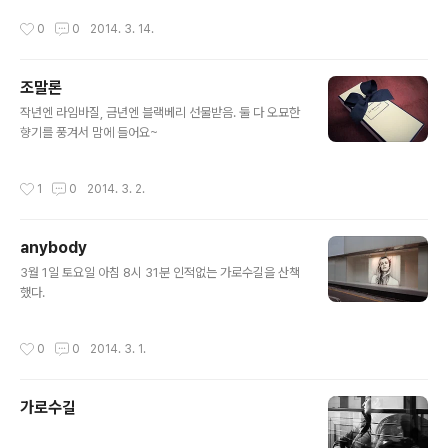
onely out in space On such a timeless flight And
작성시간
0
0
2014. 3. 14.
I think its gonna be a long long timeTill touch do
wn brings me round again to find I'm not the ma
n they think I am at home Oh no no no I'm a rock
조말론
et man Rocket man burning out his fuse up here
글 내용
alone Mars ..
작년엔 라임바질, 금년엔 블랙베리 선물받음. 둘 다 오묘한
향기를 풍겨서 맘에 들어요~
작성시간
1
0
2014. 3. 2.
anybody
글 내용
3월 1일 토요일 아침 8시 31분 인적없는 가로수길을 산책
했다.
작성시간
0
0
2014. 3. 1.
가로수길