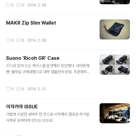
작성시간
0
0
2014. 2. 28.
MAKR Zip Slim Wallet
작성시간
0
0
2014. 2. 28.
Suono 'Ricoh GR' Case
글 내용
드디어 맘에 드는 케이스를 발견해서 장만했다. 아마존재
팬-몰테일 구매대행으로 대략 열흘만에 받음. 주문제작이
라 시간이 걸린 듯. GR 전용 케이스라 방출시엔 같이 딸려
갈 운명? :P Suono (JP) / Amazon JP
작성시간
0
0
2014. 2. 21.
이자카야 ISSUE
글 내용
가볍게 시원한 생맥주 한 잔으로 시작해서 결국엔 차가운
사케로 오버하게 만드는 ISSUE.
작성시간