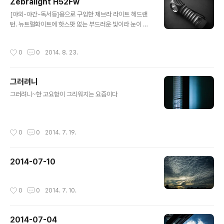
Zebralight H52Fw
글 내용
[야외-야간-독서등]용으로 구입한 제브라 라이트 헤드랜
턴. 뉴트럴화이트에 핫스팟 없는 부드러운 빛이라 눈이 편
하다. 대만족 :) Zebralight H52Fw AA Floody Headl
amp Neutral White •LED: Cree XM-L2 Neutral W
작성시간
0
0
2014. 8. 23.
hite (Nominal CCT 4400K) •Light Output (runtim
es) ◦H1-266Lm (0.9hrs) / H2-163Lm (1.7hrs) / 10
2Lm (3hrs) ◦M1-47Lm (7.5hrs) / M2-23Lm (12hr
그러려니
s) / 11Lm (27hrs) ◦L1-2.6Lm (4days) / L2-0.32L
글 내용
m (3weeks) / 0.06Lm (2months) / 0.01Lm (3mon
그러려니~한 고요함이 그리워지는 요즘이다
ths) •Battery: One 1.5V..
작성시간
0
0
2014. 7. 19.
2014-07-10
작성시간
0
0
2014. 7. 10.
2014-07-04