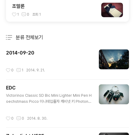
조말론
1
0
조회
1
분류 전체보기
주요 글 목록
2014-09-20
작성시간
0
1
2014. 9. 21.
EDC
글 내용
Victorinox Classic SD Bic Mini Lighter Mini Pen H
oechstmass Picco 미니테입줄자 캐비넷 키 Photon
Micro-Light
작성시간
0
0
2014. 8. 30.