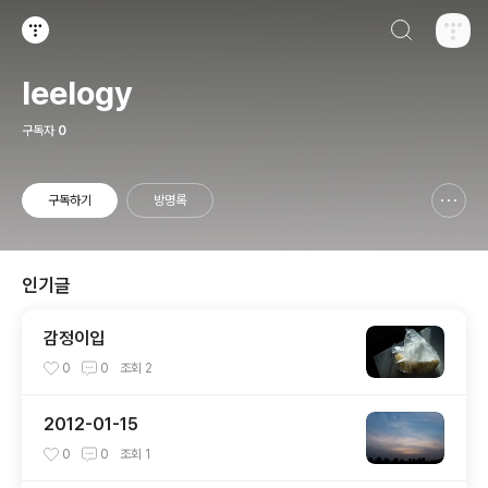
검색하기
티스토리
leelogy
구독자
0
구독하기
방명록
신고하기 레이어
열기
인기글
감정이입
0
0
조회
2
2012-01-15
0
0
조회
1