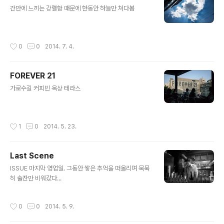
글 내용
간만에 느끼는 강렬함 때문에 한동안 하늘만 쳐다봄
작성시간
0
0
2014. 7. 4.
FOREVER 21
글 내용
가로수길 커피빈 옥상 테라스
작성시간
1
0
2014. 5. 23.
Last Scene
글 내용
ISSUE 마지막 영업일. 그동안 쌓은 추억을 떠올리며 묵묵
히 술잔만 비워갔다...
작성시간
0
0
2014. 5. 9.