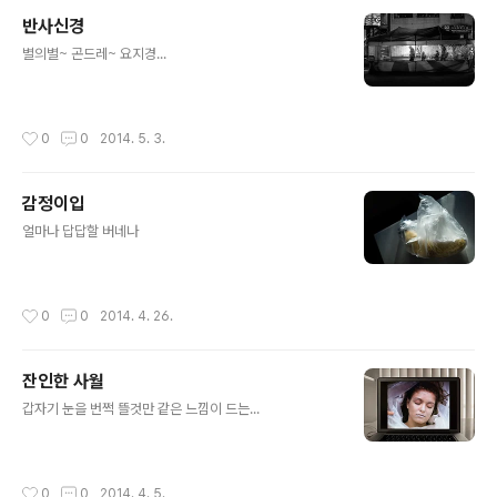
반사신경
글 내용
별의별~ 곤드레~ 요지경...
작성시간
0
0
2014. 5. 3.
감정이입
글 내용
얼마나 답답할 버네나
작성시간
0
0
2014. 4. 26.
잔인한 사월
글 내용
갑자기 눈을 번쩍 뜰것만 같은 느낌이 드는...
작성시간
0
0
2014. 4. 5.