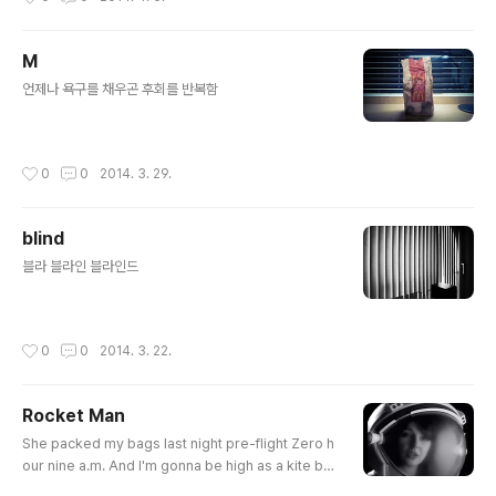
M
글 내용
언제나 욕구를 채우곤 후회를 반복함
작성시간
0
0
2014. 3. 29.
blind
글 내용
블라 블라인 블라인드
작성시간
0
0
2014. 3. 22.
Rocket Man
글 내용
She packed my bags last night pre-flight Zero h
our nine a.m. And I'm gonna be high as a kite by
then I miss the earth so much I miss my wife Its l