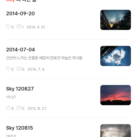
2014-09-20
글 내용
0
1
2014. 9. 21.
2014-07-04
글 내용
간만에 느끼는 강렬함 때문에 한동안 하늘만 쳐다봄
0
0
2014. 7. 4.
Sky 120827
글 내용
19:27
0
0
2012. 8. 27.
Sky 120815
글 내용
18:52