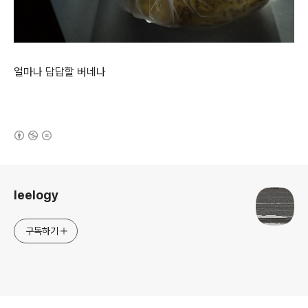
얼마나 답답할 버네나
(새창열림)
로그 정보
leelogy
구독하기