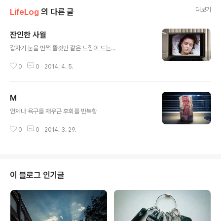
더보기
LifeLog
의 다른 글
잔인한 사월
글 내용
갑자기 눈을 번쩍 뜰것만 같은 느낌이 드는...
0
0
2014. 4. 5.
M
글 내용
언제나 욕구를 채우곤 후회를 반복함
0
0
2014. 3. 29.
이 블로그 인기글